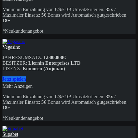
Minimum Einzahlung von €/$/£10! Umsatzkriterien:
35x
/
Maximaler Einsatz:
5€
Bonus wird Automatisch gutgeschrieben.
18+
*Neukundenangebot
Vegasino
JAHRESUMSATZ:
1.000.000€
BESITZER:
Liernin Enterprises LTD
LIZENZ:
Komoren (Anjouan)
Jetzt spielen
Mehr Anzeigen
Minimum Einzahlung von €/$/£10! Umsatzkriterien:
35x
/
Maximaler Einsatz:
5€
Bonus wird Automatisch gutgeschrieben.
18+
*Neukundenangebot
Supabet