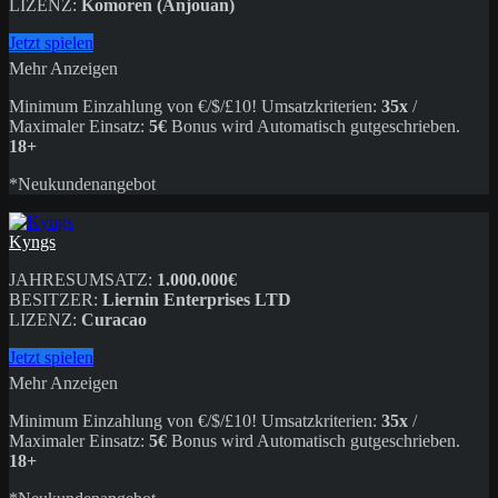
LIZENZ:
Komoren (Anjouan)
Jetzt spielen
Mehr Anzeigen
Minimum Einzahlung von €/$/£10! Umsatzkriterien:
35x
/
Maximaler Einsatz:
5€
Bonus wird Automatisch gutgeschrieben.
18+
*Neukundenangebot
Kyngs
JAHRESUMSATZ:
1.000.000€
BESITZER:
Liernin Enterprises LTD
LIZENZ:
Curacao
Jetzt spielen
Mehr Anzeigen
Minimum Einzahlung von €/$/£10! Umsatzkriterien:
35x
/
Maximaler Einsatz:
5€
Bonus wird Automatisch gutgeschrieben.
18+