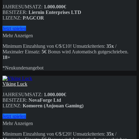
JAHRESUMSATZ:
1.000.000€
BESITZER:
Liernin Enterprises LTD
LIZENZ:
PAGCOR
Jetzt spielen
Mehr Anzeigen
Minimum Einzahlung von €/$/£10! Umsatzkriterien:
35x
/
Maximaler Einsatz:
5€
Bonus wird Automatisch gutgeschrieben.
18+
*Neukundenangebot
Viking Luck
JAHRESUMSATZ:
1.000.000€
BESITZER:
NovaForge Ltd
LIZENZ:
Komoren (Anjouan Gaming)
Jetzt spielen
Mehr Anzeigen
Minimum Einzahlung von €/$/£20! Umsatzkriterien:
35x
/