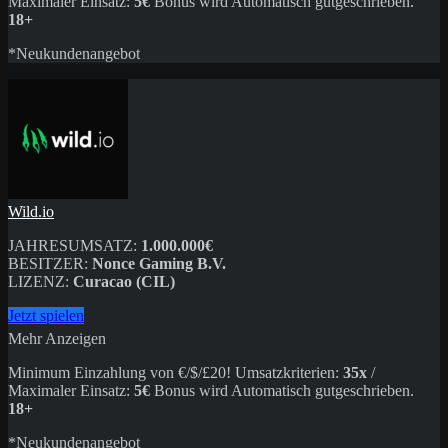
Maximaler Einsatz:
5€
Bonus wird Automatisch gutgeschrieben.
18+
*Neukundenangebot
Wild.io
JAHRESUMSATZ:
1.000.000€
BESITZER:
Nonce Gaming B.V.
LIZENZ:
Curacao (CIL)
Jetzt spielen
Mehr Anzeigen
Minimum Einzahlung von €/$/£20! Umsatzkriterien:
35x
/
Maximaler Einsatz:
5€
Bonus wird Automatisch gutgeschrieben.
18+
*Neukundenangebot