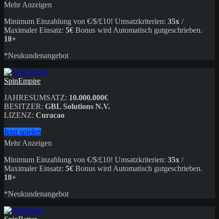
Mehr Anzeigen
Minimum Einzahlung von €/$/£10! Umsatzkriterien:
35x
/
Maximaler Einsatz:
5€
Bonus wird Automatisch gutgeschrieben.
18+
*Neukundenangebot
SpinEmpire
JAHRESUMSATZ:
10.000.000€
BESITZER:
GBL Solutions N.V.
LIZENZ:
Curacao
Jetzt spielen
Mehr Anzeigen
Minimum Einzahlung von €/$/£10! Umsatzkriterien:
35x
/
Maximaler Einsatz:
5€
Bonus wird Automatisch gutgeschrieben.
18+
*Neukundenangebot