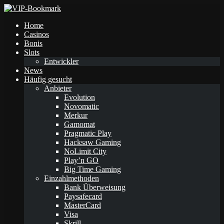
Home
Casinos
Bonis
Slots
Entwickler
News
Häufig gesucht
Anbieter
Evolution
Novomatic
Merkur
Gamomat
Pragmatic Play
Hacksaw Gaming
NoLimit City
Play’n GO
Big Time Gaming
Einzahlmethoden
Bank Überweisung
Paysafecard
MasterCard
Visa
Skrill