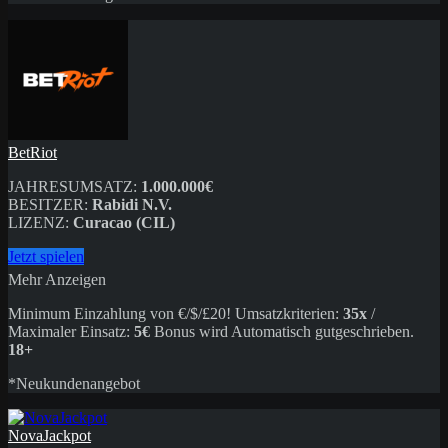
BetRiot
JAHRESUMSATZ:
1.000.000€
BESITZER:
Rabidi N.V.
LIZENZ:
Curacao (CIL)
Jetzt spielen
Mehr Anzeigen
Minimum Einzahlung von €/$/£20! Umsatzkriterien:
35x
/
Maximaler Einsatz:
5€
Bonus wird Automatisch gutgeschrieben.
18+
*Neukundenangebot
NovaJackpot