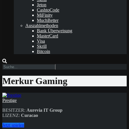
Jeton
CashtoCode
MiFinity
MuchBetter
Auszahlmethoden
Bank Überweisung
MasterCard
Visa
Skrill
Bitcoin
Merkur Gaming
Prestige
BESITZER:
Aurevia IT Group
LIZENZ:
Curacao
Jetzt spielen