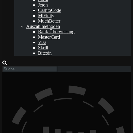
Jeton
CashtoCode
MiFinity
MuchBetter
Auszahlmethoden
Bank Überweisung
MasterCard
Visa
Skrill
Bitcoin