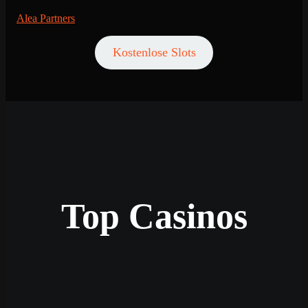
Alea Partners
Kostenlose Slots
Top Casinos