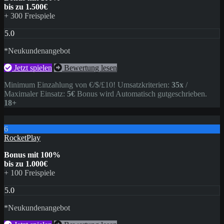
bis zu 1.500€
+ 300 Freispiele
5.0
*Neukundenangebot
Jetzt spielen
Bewertung lesen
Minimum Einzahlung von €/$/£10! Umsatzkriterien:
35x
/
Maximaler Einsatz:
5€
Bonus wird Automatisch gutgeschrieben.
18+
6
RocketPlay
Bonus mit 100%
bis zu 1.000€
+ 100 Freispiele
5.0
*Neukundenangebot