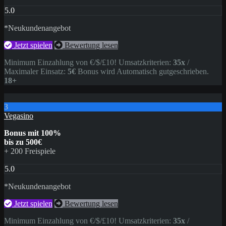
5.0
*Neukundenangebot
Jetzt spielen
Bewertung lesen
Minimum Einzahlung von €/$/£10! Umsatzkriterien:
35x
/
Maximaler Einsatz:
5€
Bonus wird Automatisch gutgeschrieben.
18+
3
Vegasino
Bonus mit 100%
bis zu 500€
+ 200 Freispiele
5.0
*Neukundenangebot
Jetzt spielen
Bewertung lesen
Minimum Einzahlung von €/$/£10! Umsatzkriterien:
35x
/