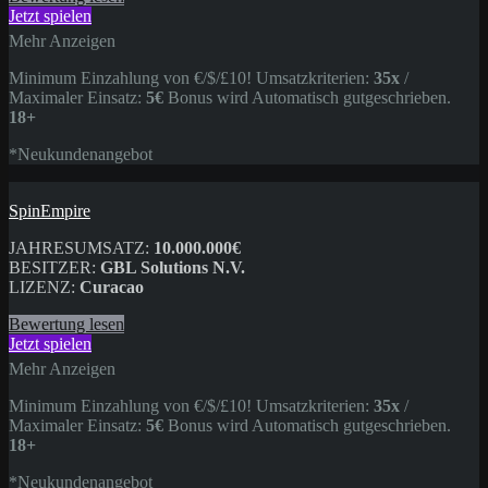
Jetzt spielen
Mehr Anzeigen
Minimum Einzahlung von €/$/£10! Umsatzkriterien:
35x
/
Maximaler Einsatz:
5€
Bonus wird Automatisch gutgeschrieben.
18+
*Neukundenangebot
SpinEmpire
JAHRESUMSATZ:
10.000.000€
BESITZER:
GBL Solutions N.V.
LIZENZ:
Curacao
Bewertung lesen
Jetzt spielen
Mehr Anzeigen
Minimum Einzahlung von €/$/£10! Umsatzkriterien:
35x
/
Maximaler Einsatz:
5€
Bonus wird Automatisch gutgeschrieben.
18+
*Neukundenangebot