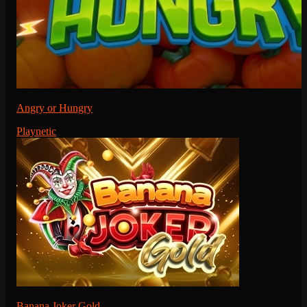
Angry or Hungry
Playnetic
Banana Joker Gold